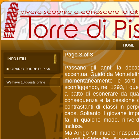
HOME
Page 3 of 3
INFO UTILI
Passano gli anni; la decad
ORARIO TORRE DI PISA
accentua. Guido da Montefeltr
momentaneamente le sorti de
We have 18 guests online
sconfiggendo, nel 1293, i gue
a patto di esonerare da quals
conseguenza è la cessione de
contrastanti di classi in per
caos. Soltanto il giovane impe
fa, in qualche modo, rinverdi
inclusa.
Ma Arrigo VII muore inaspetta