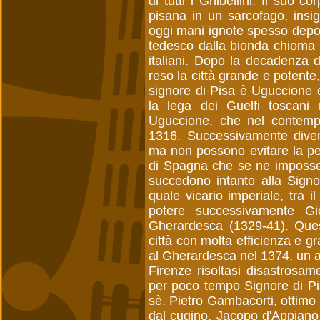
di tutti i Ghibellini. Il suo c
pisana in un sarcofago, ins
oggi mani ignote spesso depon
tedesco dalla bionda chioma 
italiani. Dopo la decadenza d
reso la città grande e potente
signore di Pisa è Uguccione d
la lega dei Guelfi toscani 
Uguccione, che nel contempo
1316. Successivamente diven
ma non possono evitare la pe
di Spagna che se ne impossess
succedono intanto alla Signor
quale vicario imperiale, tra 
potere successivamente Gio
Gherardesca (1329-41). Quest'
città con molta efficienza e
al Gherardesca nel 1374, un an
Firenze risoltasi disastrosam
per poco tempo Signore di P
sè. Pietro Gambacorti, ottimo
dal cugino, Jacopo d'Appiano,