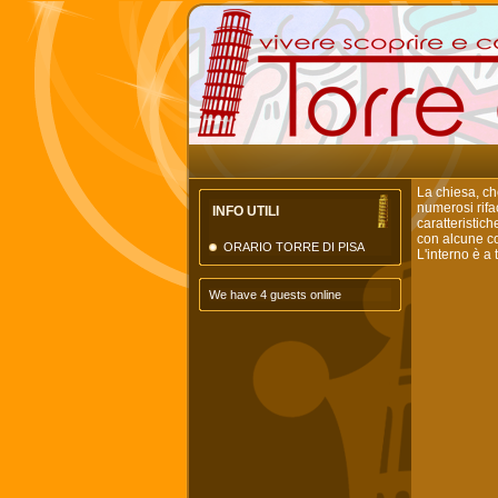
La chiesa, ch
numerosi rifa
INFO UTILI
caratteristich
con alcune col
ORARIO TORRE DI PISA
L'interno è a
We have 4 guests online