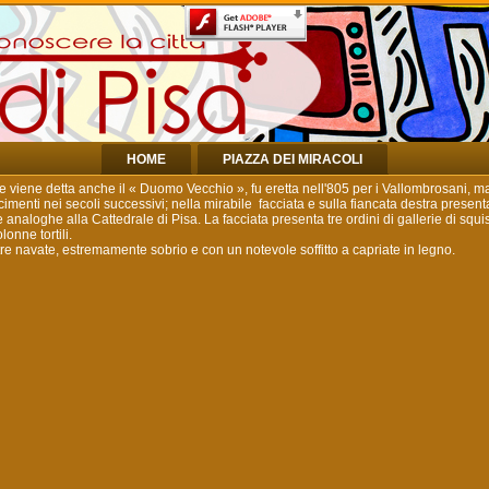
HOME
PIAZZA DEI MIRACOLI
e viene detta anche il « Duomo Vecchio », fu eretta nell'805 per i Vallombrosani, m
cimenti nei secoli successivi; nella mirabile facciata e sulla fiancata destra present
e analoghe alla Cattedrale di Pisa. La facciata presenta tre ordini di gallerie di squis
onne tortili.
 tre navate, estremamente sobrio e con un notevole soffitto a capriate in legno.