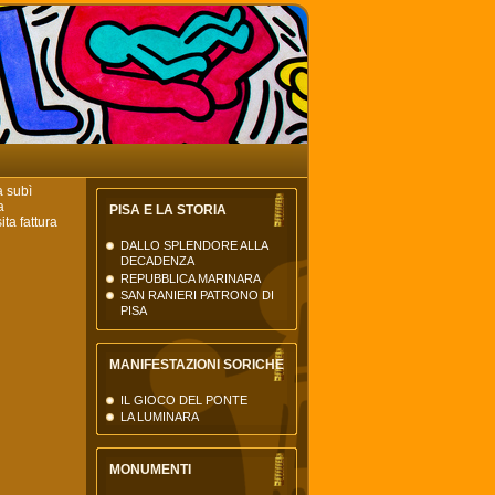
La Torre di Pisa
il nuovo portale della città
di Pisa
a subì
a
PISA E LA STORIA
ita fattura
DALLO SPLENDORE ALLA
DECADENZA
REPUBBLICA MARINARA
SAN RANIERI PATRONO DI
PISA
MANIFESTAZIONI SORICHE
IL GIOCO DEL PONTE
LA LUMINARA
MONUMENTI