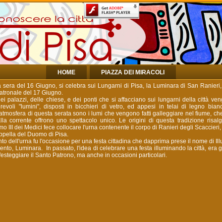
HOME
PIAZZA DEI MIRACOLI
 sera del 16 Giugno, si celebra sui Lungarni di Pisa, la Luminara di San Ranieri
patronale del 17 Giugno.
 palazzi, delle chiese, e dei ponti che si affacciano sui lungarni della città ve
evoli "lumini", disposti in bicchieri di vetro, ed appesi in telai di legno bia
'atmosfera di questa serata sono i lumi che vengono fatti galleggiare nel fiume, 
alla corrente offrono uno spettacolo unico. Le origini di questa tradizione risa
 III dei Medici fece collocare l'urna contenente il corpo di Ranieri degli Scaccieri,
cappella del Duomo di Pisa.
o dell'urna fu l'occasione per una festa cittadina che dapprima prese il nome di Il
cento, Luminara. In passato, l'idea di celebrare una festa illuminando la città, era 
festeggiare il Santo Patrono, ma anche in occasioni particolari.