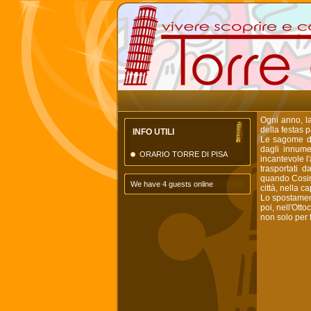
Ogni anno, la
della festas 
INFO UTILI
Le sagome dei
dagli innumer
ORARIO TORRE DI PISA
incantevole l
trasportati d
quando Cosimo
We have 4 guests online
città, nella 
Lo spostament
poi, nell'Otto
non solo per 