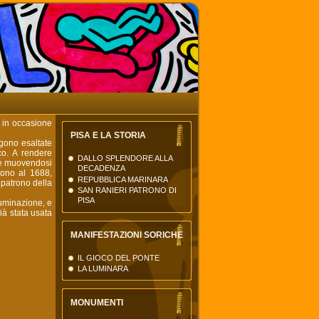
La Torre di Pisa
il nuovo portale della città
di Pisa
, in occasione
PISA E LA STORIA
ngono esaltate
nco. A rendere
DALLO SPLENDORE ALLA
che muovendosi
DECADENZA
lgono al 1688,
REPUBBLICA MARINARA
 patrono della
SAN RANIERI PATRONO DI
PISA
luminazione, e
già stata usata
MANIFESTAZIONI SORICHE
IL GIOCO DEL PONTE
LA LUMINARA
MONUMENTI