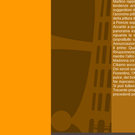
Martino rappr
tendenze ari
suggestioni de
l'anonimo pit
della pittura
a Firenze sop
Accanto a que
panorama est
riguarda la 
(soprattutto
Annunciazion
Il primo Qua
Rinascimento,
mentre l'altr
Madonna col 
Citiamo ancora
Dei secoli su
Fiorentino, 
pulce, del b
Ne mancano va
Si può tuttav
Trecento pis
precedenti pe