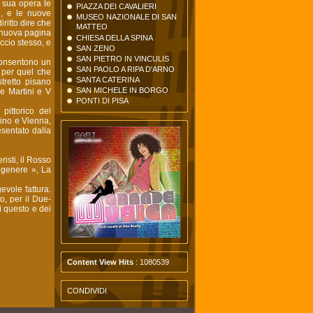
a sua opera le
PIAZZA DEI CAVALIERI
e, e le nuove
MUSEO NAZIONALE DI SAN
iritto dire che
MATTEO
a nuova pagina
CHIESA DELLA SPINA
ccio stesso, e
SAN ZENO
SAN PIETRO IN VINCULIS
 consentono un
SAN PAOLO A RIPA D'ARNO
 per quel che
SANTA CATERINA
tretto pisano
SAN MICHELE IN BORGO
e Martini e V
PONTI DI PISA
pittorico del
lino e Vienna,
esentato dalla
isti, il Rosso
 genere », La
evole fattura.
o, per il Due-
 questo e dei
Content View Hits
: 1080539
CONDIVIDI