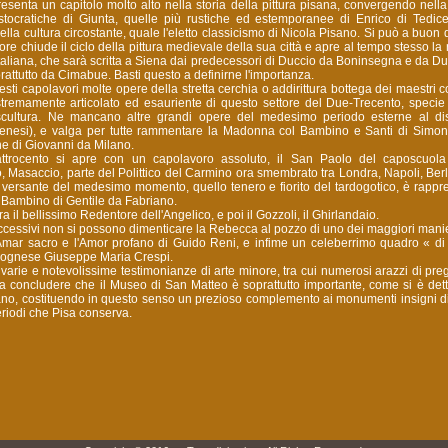
esenta un capitolo molto alto nella storia della pittura pisana, convergendo nell
stocratiche di Giunta, quelle più rustiche ed estemporanee di Enrico di Tedic
lla cultura circostante, quale l'eletto classicismo di Nicola Pisano. Si può a buon d
tore chiude il ciclo della pittura medievale della sua città e apre al tempo stesso l
 italiana, che sarà scritta a Siena dai predecessori di Duccio da Boninsegna e da Du
rattutto da Cimabue. Basti questo a definirne l'importanza.
sti capolavori molte opere della stretta cerchia o addirittura bottega dei maestri
remamente articolato ed esauriente di questo settore del Due-Trecento, specie
scultura. Ne mancano altre grandi opere del medesimo periodo esterne al dis
 senesi), e valga per tutte rammentare la Madonna col Bambino e Santi di Simon
e di Giovanni da Milano.
ttrocento si apre con un capolavoro assoluto, il San Paolo del caposcuola 
 Masaccio, parte del Polittico del Carmino ora smembrato tra Londra, Napoli, Ber
o versante del medesimo momento, quello tenero e fiorito del tardogotico, è rappr
Bambino di Gentile da Fabriano.
 il bellissimo Redentore dell'Angelico, e poi il Gozzoli, il Ghirlandaio.
ccessivi non si possono dimenticare la Rebecca al pozzo di uno dei maggiori manier
l'Amar sacro e l'Amor profano di Guido Reni, e infime un celeberrimo quadro « di
olognese Giuseppe Maria Crespi.
rie e notevolissime testimonianze di arte minore, tra cui numerosi arazzi di preg
ia concludere che il Museo di San Matteo è soprattutto importante, come si è dett
ano, costituendo in questo senso un prezioso complemento ai monumenti insigni di
riodi che Pisa conserva.