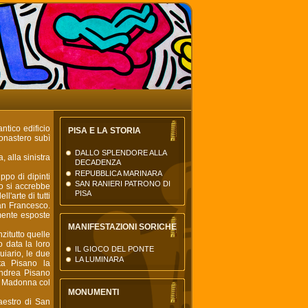
La Torre di Pisa
il nuovo portale della città
di Pisa
ntico edificio
PISA E LA STORIA
Monastero subì
DALLO SPLENDORE ALLA
 alla sinistra
DECADENZA
REPUBBLICA MARINARA
ppo di dipinti
SAN RANIERI PATRONO DI
o si accrebbe
PISA
'arte di tutti
San Francesco.
mente esposte
MANIFESTAZIONI SORICHE
zitutto quelle
o data la loro
IL GIOCO DEL PONTE
uiario, le due
LA LUMINARA
ta Pisano la
 Andrea Pisano
a Madonna col
MONUMENTI
aestro di San