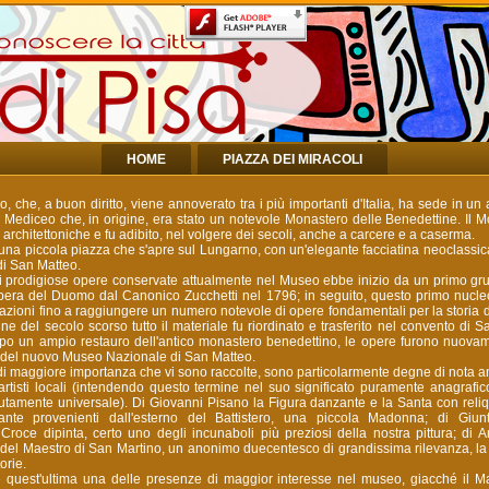
HOME
PIAZZA DEI MIRACOLI
 che, a buon diritto, viene annoverato tra i più importanti d'Italia, ha sede in un a
Mediceo che, in origine, era stato un notevole Monastero delle Benedettine. Il 
 architettoniche e fu adibito, nel volgere dei secoli, anche a carcere e a caserma.
una piccola piazza che s'apre sul Lungarno, con un'elegante facciatina neoclassica,
di San Matteo.
i prodigiose opere conservate attualmente nel Museo ebbe inizio da un primo gru
'Opera del Duomo dal Canonico Zucchetti nel 1796; in seguito, questo primo nucle
azioni fino a raggiungere un numero notevole di opere fondamentali per la storia dell
 fine del secolo scorso tutto il materiale fu riordinato e trasferito nel convento di 
po un ampio restauro dell'antico monastero benedettino, le opere furono nuova
e del nuovo Museo Nazionale di San Matteo.
di maggiore importanza che vi sono raccolte, sono particolarmente degne di nota an
rtisti locali (intendendo questo termine nel suo significato puramente anagrafic
utamente universale). Di Giovanni Pisano la Figura danzante e la Santa con reliq
ante provenienti dall'esterno del Battistero, una piccola Madonna; di Giun
 Croce dipinta, certo uno degli incunaboli più preziosi della nostra pittura; di
, del Maestro di San Martino, un anonimo duecentesco di grandissima rilevanza, l
orie.
 quest'ultima una delle presenze di maggior interesse nel museo, giacché il M