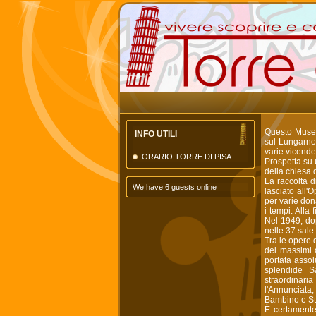
Questo Museo,
INFO UTILI
sul Lungarno 
varie vicende
ORARIO TORRE DI PISA
Prospetta su 
della chiesa 
La raccolta d
We have 6 guests online
lasciato all
per varie don
i tempi. Alla
Nel 1949, do
nelle 37 sal
Tra le opere 
dei massimi a
portata assol
splendide S
straordinaria
l'Annunciata
Bambino e St
È certamente