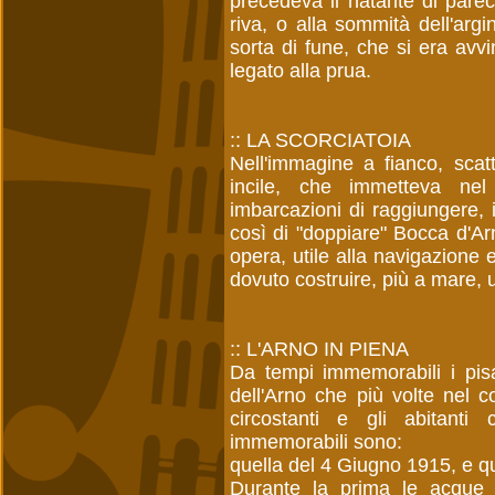
precedeva il natante di parec
riva, o alla sommità dell'argi
sorta di fune, che si era avv
legato alla prua.
:: LA SCORCIATOIA
Nell'immagine a fianco, scatt
incile, che immetteva nel
imbarcazioni di raggiungere, 
così di "doppiare" Bocca d'Ar
opera, utile alla navigazione 
dovuto costruire, più a mare, 
:: L'ARNO IN PIENA
Da tempi immemorabili i pis
dell'Arno che più volte nel 
circostanti e gli abitanti
immemorabili sono:
quella del 4 Giugno 1915, e q
Durante la prima le acque n