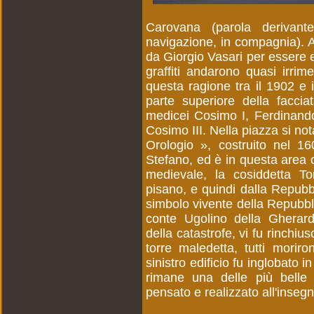
Carovana (parola derivant
navigazione, in compagnia). An
da Giorgio Vasari per essere e
graffiti andarono quasi irrim
questa ragione tra il 1902 e 
parte superiore della facci
medicei Cosimo I, Ferdinando
Cosimo III. Nella piazza si nota
Orologio », costruito nel 1
Stefano, ed è in questa area 
medievale, la cosiddetta T
pisano, e quindi dalla Repubb
simbolo vivente della Repubbli
conte Ugolino della Gherard
della catastrofe, vi fu rinchius
torre maledetta, tutti morir
sinistro edificio fu inglobato i
rimane una delle più belle 
pensato e realizzato all'insegna