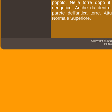
popolo. Nella torre dopo il
neogotico. Anche da dentro 
parete dell'antica torre. At
Normale Superiore.
Copyright © 2016 
PI Ital