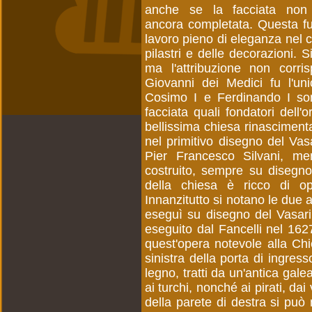
anche se la facciata non
ancora completata. Questa fu 
lavoro pieno di eleganza nel c
pilastri e delle decorazioni. S
ma l'attribuzione non corr
Giovanni dei Medici fu l'uni
Cosimo I e Ferdinando I sono 
facciata quali fondatori dell
bellissima chiesa rinasciment
nel primitivo disegno del Vas
Pier Francesco Silvani, men
costruito, sempre su disegno 
della chiesa è ricco di o
Innanzitutto si notano le due 
eseguì su disegno del Vasari.
eseguito dal Fancelli nel 162
quest'opera notevole alla Chi
sinistra della porta di ingres
legno, tratti da un'antica gal
ai turchi, nonché ai pirati, da
della parete di destra si può